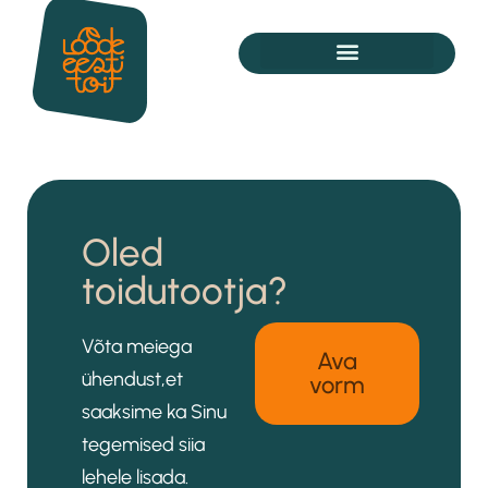
Oled
toidutootja?
Võta meiega
Ava
ühendust,et
vorm
saaksime ka Sinu
tegemised siia
lehele lisada.