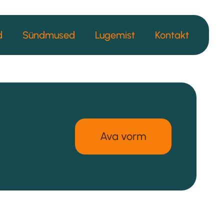
d
Sündmused
Lugemist
Kontakt
Ava vorm