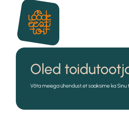
Oled toidutootj
Võta meiega ühendust,et saaksime ka Sinu te