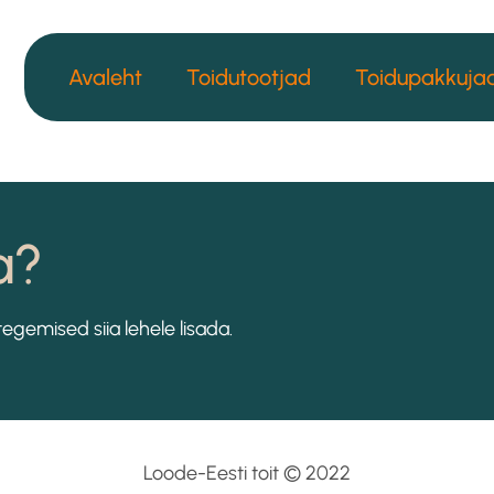
Avaleht
Toidutootjad
Toidupakkuja
a?
gemised siia lehele lisada.
Loode-Eesti toit © 2022