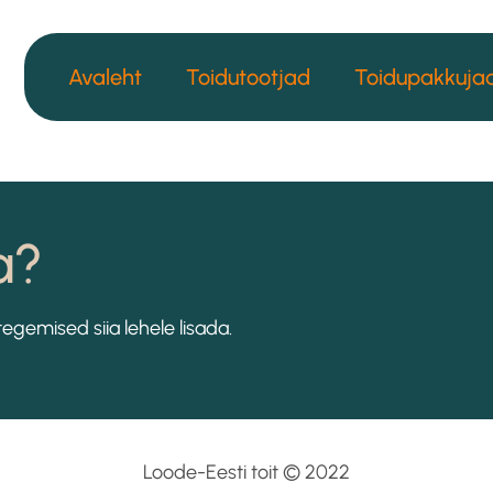
Avaleht
Toidutootjad
Toidupakkuja
a?
gemised siia lehele lisada.
Loode-Eesti toit © 2022