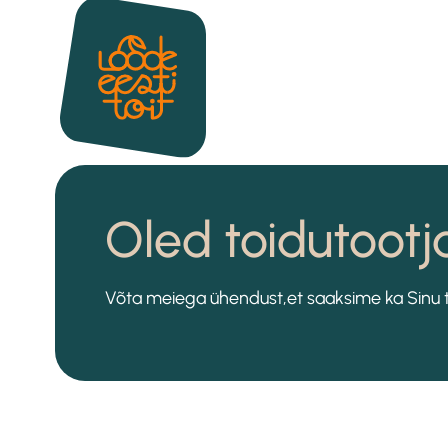
Oled toidutootj
Võta meiega ühendust,et saaksime ka Sinu te