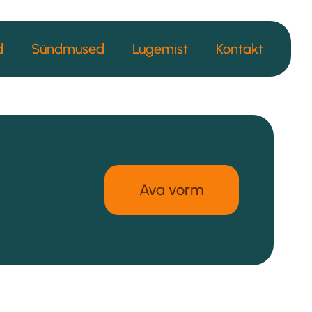
d
Sündmused
Lugemist
Kontakt
Ava vorm